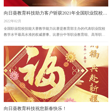
向日葵教育科技助力客户斩获2021年全国职业院校技
能大赛教学能力比赛近百奖项！
2022年02月
全国职业院校技能大赛教学能力比赛是教育部主办的代表职业院校
教学水平最高水准的权威赛事。比赛分中等职业教育组、高等职业
教育组和军事职业组，覆盖了中、高职全部公共基础课程和专业门
类。
向日葵教育科技祝您新春快乐！